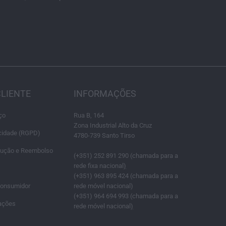
CLIENTE
INFORMAÇÕES
ço
Rua B, 164
Zona Industrial Alto da Cruz
acidade (RGPD)
4780-739 Santo Tirso
olução e Reembolso
(+351) 252 891 290 (chamada para a
rede fixa nacional
)
(+351) 963 895 424 (chamada para a
Consumidor
rede móvel nacional)
(+351) 964 694 993 (chamada para a
ações
rede móvel nacional
)