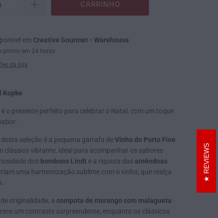
CARRINHO
sponível em
Creative Gourmet - Warehouse
 pronto em 24 horas
ões da loja
l Kopke
é o presente perfeito para celebrar o Natal, com um toque
sabor.
 desta seleção é a pequena garrafa de
Vinho do Porto Fine
REVIEWS
m clássico vibrante, ideal para acompanhar os sabores
emosidade dos
bombons Lindt
e a riqueza das
amêndoas
riam uma harmonização sublime com o vinho, que realça
s.
de originalidade, a
compota de morango com malagueta
rece um contraste surpreendente, enquanto os clássicos