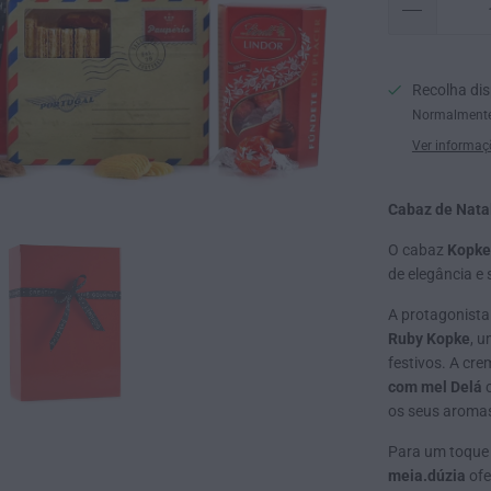
Recolha di
Normalmente
Ver informaç
Cabaz de Nata
O cabaz
Kopke
de elegância e 
A protagonista
Ruby Kopke
, u
festivos. A cr
com mel Delá
c
os seus aroma
Para um toque 
meia.dúzia
ofe