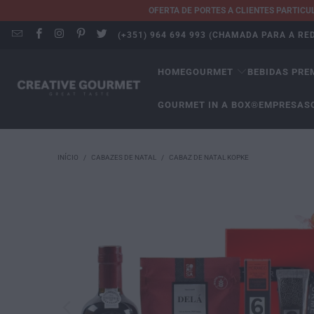
OFERTA DE PORTES A CLIENTES PARTIC
(+351) 964 694 993 (CHAMADA PARA A R
HOME
GOURMET
BEBIDAS PRE
GOURMET IN A BOX®
EMPRESAS
INÍCIO
/
CABAZES DE NATAL
/
CABAZ DE NATAL KOPKE