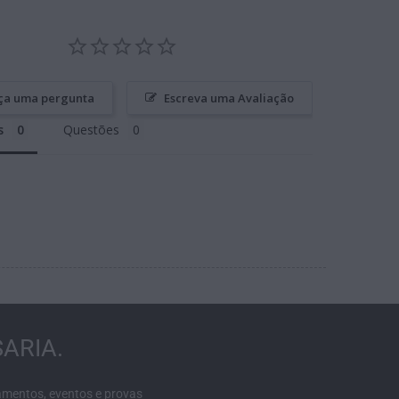
ça uma pergunta
Escreva uma Avaliação
s
Questões
ARIA.
amentos, eventos e provas