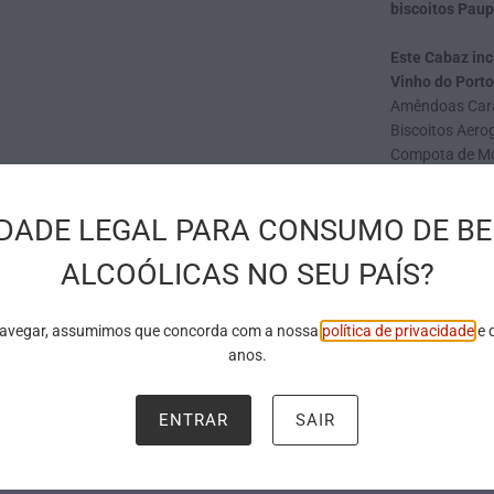
biscoitos Paup
Este Cabaz inc
Vinho do Porto
Amêndoas Cara
Biscoitos Aer
Compota de Mo
Bombons de Cho
Caixa Premium
IDADE LEGAL PARA CONSUMO DE BE
Postal de Nata
ALCOÓLICAS NO SEU PAÍS?
*
IVA incluído.
** No caso de u
navegar, assumimos que concorda com a nossa
política de privacidade
e 
de igual categor
anos.
ENTRAR
SAIR