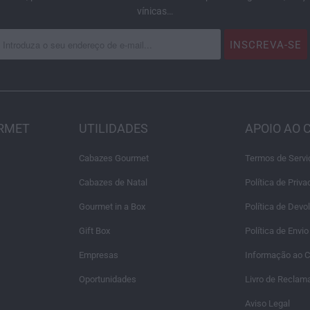
vínicas…
URMET
UTILIDADES
APOIO AO 
Cabazes Gourmet
Termos de Servi
Cabazes de Natal
Política de Priv
Gourmet in a Box
Política de Dev
Gift Box
Política de Envio
Empresas
Informação ao 
Oportunidades
Livro de Reclam
Aviso Legal