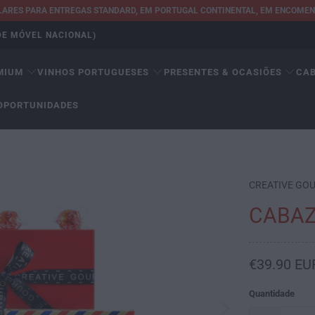
ULARES PARA ENTREGAS STANDARD, EM PORTUGAL CONTINENTAL, EM ENCOMEND
EDE MÓVEL NACIONAL)
MIUM
VINHOS PORTUGUESES
PRESENTES & OCASIÕES
CA
OPORTUNIDADES
CREATIVE GO
CABAZ
€39.90 EU
Quantidade