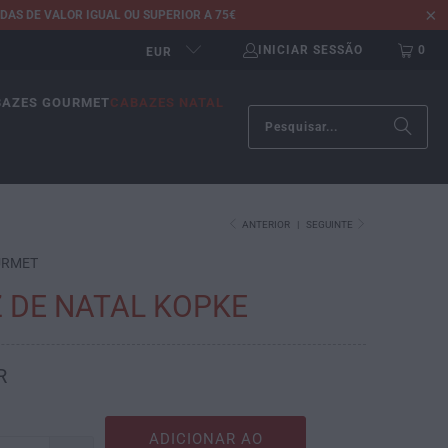
AS DE VALOR IGUAL OU SUPERIOR A 75€
INICIAR SESSÃO
0
EUR
BAZES GOURMET
CABAZES NATAL
ANTERIOR
|
SEGUINTE
URMET
 DE NATAL KOPKE
R
ADICIONAR AO