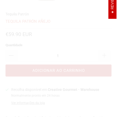
REVIEWS
Tequila Patrón
TEQUILA PATRÓN AÑEJO
€59.90 EUR
Quantidade
ADICIONAR AO CARRINHO
Recolha disponível em
Creative Gourmet - Warehouse
Normalmente pronto em 24 horas
Ver informações da loja