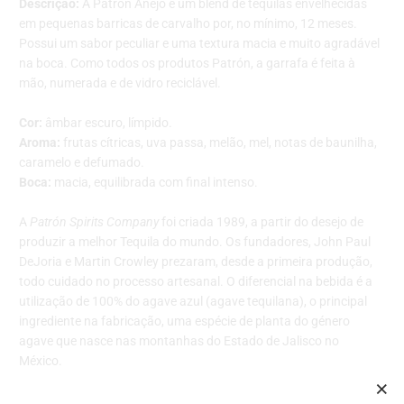
Descrição:
A Patrón Añejo é um blend de tequilas envelhecidas
em pequenas barricas de carvalho por, no mínimo, 12 meses.
Possui um sabor peculiar e uma textura macia e muito agradável
na boca. Como todos os produtos Patrón, a garrafa é feita à
mão, numerada e de vidro reciclável.
Cor:
âmbar escuro, límpido.
Aroma:
frutas cítricas, uva passa, melão, mel, notas de baunilha,
caramelo e defumado.
Boca:
macia, equilibrada com final intenso.
A
Patrón Spirits Company
foi criada 1989, a partir do desejo de
produzir a melhor Tequila do mundo. Os fundadores, John Paul
DeJoria e Martin Crowley prezaram, desde a primeira produção,
todo cuidado no processo artesanal. O diferencial na bebida é a
utilização de 100% do agave azul (agave tequilana), o principal
ingrediente na fabricação, uma espécie de planta do género
agave que nasce nas montanhas do Estado de Jalisco no
México.
Toda distinção no processo de fabricação tornou a
Patrón
uma