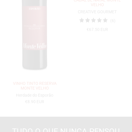
VELHO
CREATIVE GOURMET
6
(6)
Total
€67.50 EUR
de
avaliaçõ
VINHO TINTO RESERVA
MONTE VELHO
Herdade do Esporão
€8.90 EUR
TUDO O QUE NUNCA PENSOU