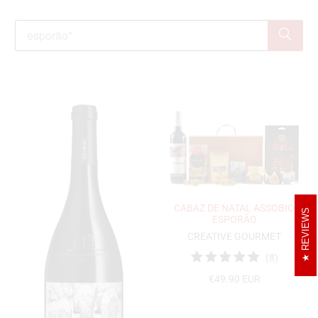
CABAZ DE NATAL ASSOBIO
REVIEWS
ESPORÃO
CREATIVE GOURMET
8
(8)
Total
€49.90 EUR
de
avaliaçõ