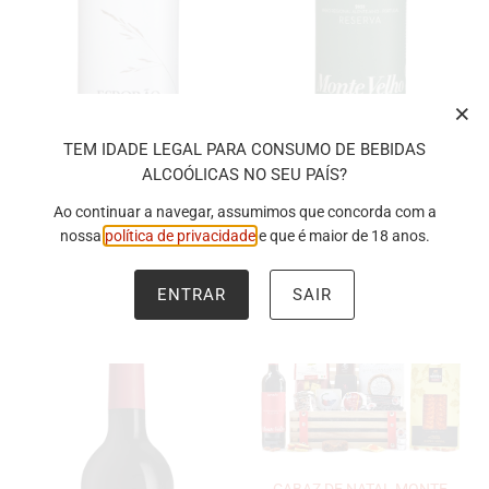
TEM IDADE LEGAL PARA CONSUMO DE BEBIDAS
ALCOÓLICAS NO SEU PAÍS?
Ao continuar a navegar, assumimos que concorda com a
VINHO TINTO COLHEITA
VINHO BRANCO RESERVA
nossa
política de privacidade
e que é maior de 18 anos.
ESPORÃO
MONTE VELHO
Herdade do Esporão
Herdade do Esporão
€8.90 EUR
€8.90 EUR
ENTRAR
SAIR
CABAZ DE NATAL MONTE