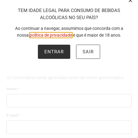
TEM IDADE LEGAL PARA CONSUMO DE BEBIDAS
X
ALCOÓLICAS NO SEU PAÍS?
Ao continuar a navegar, assumimos que concorda com a
nossa
política de privacidade
e que é maior de 18 anos.
ENTRAR
SAIR
DEIXE UM COMENTÁRIO
Os comentários serão aprovados antes de serem apresentados.
Nome
*
E-mail
*