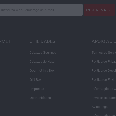
URMET
UTILIDADES
APOIO AO 
Cabazes Gourmet
Termos de Servi
Cabazes de Natal
Política de Priv
Gourmet in a Box
Política de Dev
Gift Box
Política de Envio
Empresas
Informação ao 
Oportunidades
Livro de Reclam
Aviso Legal
Informações de 