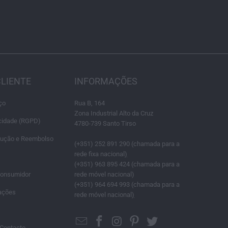
CLIENTE
INFORMAÇÕES
ço
Rua B, 164
Zona Industrial Alto da Cruz
acidade (RGPD)
4780-739 Santo Tirso
olução e Reembolso
(+351) 252 891 290 (chamada para a
rede fixa nacional
)
(+351) 963 895 424 (chamada para a
Consumidor
rede móvel nacional)
(+351) 964 694 993 (chamada para a
ações
rede móvel nacional
)
Contacto