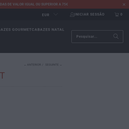
AS DE VALOR IGUAL OU SUPERIOR A 75€
INICIAR SESSÃO
0
EUR
BAZES GOURMET
CABAZES NATAL
← ANTERIOR
/
SEGUINTE →
ET