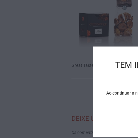
TEM 
Great Taste!
Ao continuar a 
DEIXE UM COMENTÁR
Os comentários serão aprovados an