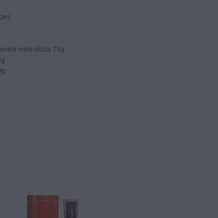
00ml
Canela meia-dúzia 75g
0g
0g