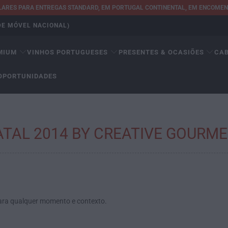
ULARES PARA ENTREGAS STANDARD, EM PORTUGAL CONTINENTAL, EM ENCOMEND
EDE MÓVEL NACIONAL)
MIUM
VINHOS PORTUGUESES
PRESENTES & OCASIÕES
CA
OPORTUNIDADES
TAL 2014 BY CREATIVE GOURM
para qualquer momento e contexto.