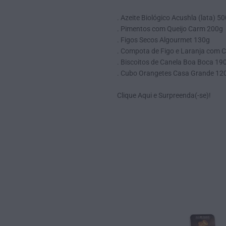
. Azeite Biológico Acushla (lata) 5
. Pimentos com Queijo Carm 200g
. Figos Secos Algourmet 130g
. Compota de Figo e Laranja com 
. Biscoitos de Canela Boa Boca 19
. Cubo Orangetes Casa Grande 12
Clique
Aqui
e Surpreenda(-se)!