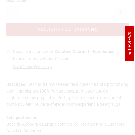
Quantidade
ADICIONAR AO CARRINHO
REVIEWS
Recolha disponível em
Creative Gourmet - Warehouse
Normalmente pronto em 24 horas
Ver informações da loja
Descrição:
Descubra uma seleção de 3 doces de fruta produzidos
com ingredientes 100% Portugueses, num pack que é a
lembrança mais original de Portugal. Um presente único, ideal
como souvenir ou para oferecer como experiência de Portugal.
Este pack inclui:
Doce de Abóbora e Laranja com Mel de Rosmaninho e Eucalipto,
Canela e Amêndoa