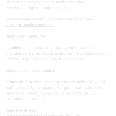
Doce Extra de Maçã Bravo de Esmolfe com Canela
Doce Extra de Figo e Laranja com Licoroso
Doce de Abóbora e Laranja com Mel de Rosmaninho e
Eucalipto, Canela e Amêndoa
Quantidade líquida:
75g
Ingredientes:
Abóbora, açúcar, laranja, mel de eucalipto,
amêndoa
, canela, mel de rosmaninho, pectina de citrinos e sumo
de limão. Preparado com 55 g de frutos por 100 g.
Alergénios:
Contém
amêndoa
.
Informação Nutricional por 100g:
Valor energético 840 kJ/ 201
kcal; Lípidos: 2.0 g, dos quais ácidos gordos saturados: 0.2 g;
Hidratos de carbono: 45.4 g, dos quais açúcares: 44.7 g;
Proteínas: 1.1 g; Sal: 0.0 g.
Sugestões de Uso: