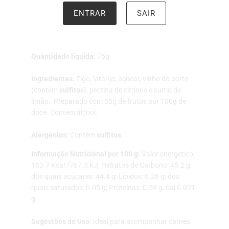
chocolate, pão de cereais, tostas integrais, bolachas
ENTRAR
SAIR
vegans, panquecas, crepes, waffles, sobremesas.
Doce Extra de Figo e Laranja com Licoroso
Quantidade líquida:
75g
Ingredientes:
Figo, laranja, açúcar, vinho do porto
(contém
sulfitos
), pectina de citrinos e sumo de
limão. Preparado com 55g de frutos por 100g de
doce. Contém álcool.
Alergénios:
Contém
sulfitos
.
Informação Nutricional por 100 g:
Valor energético:
183.7 Kcal /767.5 KJ; Hidratos de Carbono: 45.2 g;
dos quais açúcares: 44.4 g; Lípidos: 0.26 g; dos
quais saturados: 0.05 g; Proteínas: 0.59 g; Sal 0.021
g.
Sugestões de Uso:
Ideal para acompanhar carnes,