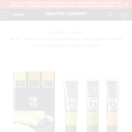
OFERTA DE PORTES A CLIENTES PARTICULARES PARA ENTREGAS STANDARD, EM
PORTUGAL CONTINENTAL, EM ENCOMENDAS DE VALOR IGUAL OU SUPERIOR A 75€
MENU
0
ANTERIOR
|
SEGUINTE
INÍCIO
/
COMPOTAS E CHOCOLATE EM BISNAGA
/
PACK 3 DOCES - IDEAL PARA
QUEIJOS PORTUGUESES - SABORES DE PORTUGAL