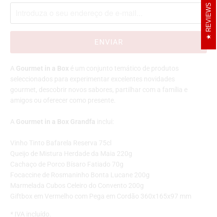
REVIEWS
avise-
me
quando
{{
product
}}
A
Gourmet in a Box
é um conjunto temático de produtos
já
seleccionados para experimentar excelentes novidades
estiver
gourmet, descobrir novos sabores, partilhar com a família e
disponível
amigos ou oferecer como presente.
-
{{
A
Gourmet in a Box Grandfa
inclui:
url
}}:
Vinho Tinto Bafarela Reserva 75cl
Queijo de Mistura Herdade da Maia 220g
Cachaço de Porco Bísaro Fatiado 70g
Focaccine de Rosmaninho Bonta Lucane 200g
Marmelada Cubos Celeiro do Convento 200g
Giftbox em Vermelho com Pega em Cordão 360x165x97 mm
*
IVA incluído.