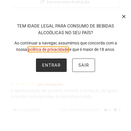
Escreva uma Avaliação
Faça uma pergunta
TEM IDADE LEGAL PARA CONSUMO DE BEBIDAS
ALCOÓLICAS NO SEU PAÍS?
avaliações
Questões
Ao continuar a navegar, assumimos que concorda com a
nossa
política de privacidade
e que é maior de 18 anos.
ENTRAR
SAIR
Jose S.
01/17/2023
JS
Portugal
SATISFAÇÃO
A apresentação do produto enviado e a reação de quem 
o recebe correspondeu à expetativa criada.
Compartilhar
Este comentário foi útil?
0
0