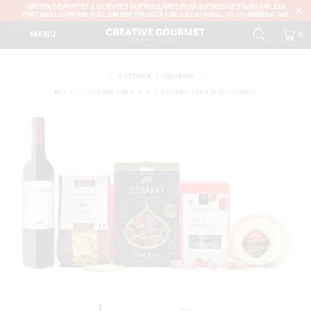
OFERTA DE PORTES A CLIENTES PARTICULARES PARA ENTREGAS STANDARD, EM
PORTUGAL CONTINENTAL, EM ENCOMENDAS DE VALOR IGUAL OU SUPERIOR A 75€
MENU
0
ANTERIOR
|
SEGUINTE
INÍCIO
/
GOURMET IN A BOX
/
GOURMET IN A BOX GRANDFA