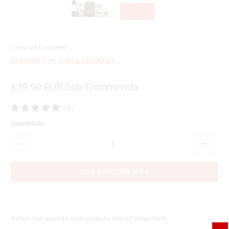
Creative Gourmet
GOURMET IN A BOX GRANDFA
€39.90 EUR
Sob Encomenda
4
(4)
Total
Quantidade
de
avaliações
SOB ENCOMENDA
Por
Avisar-me quando este produto estiver disponível.
favor,