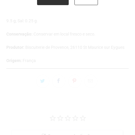
Informação nutricional por 100g:
Valor energético: 1916 KJ /
459 Kcal; Lípidos: 26 g, dos quais saturados: 11 g; Hidratos de
Carbono: 44 g, dos quais açúcares: 23 g; Fibras: 3.2 g; Proteína:
9.5 g; Sal: 0.25 g.
Conservação:
Conservar em local fresco e seco.
Produtor:
Biscuiterie de Provence, 26110 St Maurice sur Eygues
Origem:
França