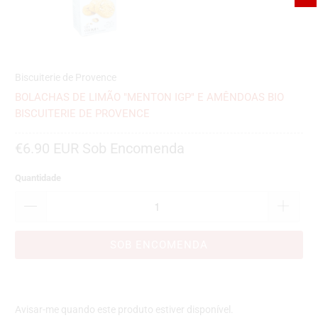
Biscuiterie de Provence
BOLACHAS DE LIMÃO "MENTON IGP" E AMÊNDOAS BIO
BISCUITERIE DE PROVENCE
€6.90 EUR
Sob Encomenda
Quantidade
SOB ENCOMENDA
Por
Avisar-me quando este produto estiver disponível.