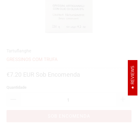
Tartuflanghe
GRESSINOS COM TRUFA
REVIEWS
€7.20 EUR
Sob Encomenda
Quantidade
SOB ENCOMENDA