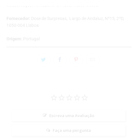
Conservação:
Armazenar em local fresco e seco.
Fornecedor:
Dose de Surpresas, Largo de Andaluz, Nº15, 2ºD,
1050-004 Lisboa
Origem:
Portugal
Escreva uma Avaliação
Faça uma pergunta