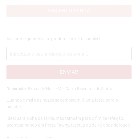
SOB ENCOMENDA
Por
Avisar-me quando este produto estiver disponível.
favor,
avise-
me
quando
{{
product
}}
Descrição:
Broas de Noz e Mel Caixa Biscoitos de Sintra.
já
estiver
Quando o mel e as nozes se combinam, é uma festa para o
disponível
paladar.
-
Ideal para o chá da tarde, mas também para o fim de refeição,
{{
acompanhando um Porto Tawny, reserva ou de 10 anos de idade.
url
}}: