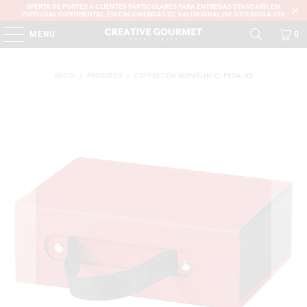
OFERTA DE PORTES A CLIENTES PARTICULARES PARA ENTREGAS STANDARD, EM
PORTUGAL CONTINENTAL, EM ENCOMENDAS DE VALOR IGUAL OU SUPERIOR A 75€
MENU
0
INÍCIO
/
PRODUTOS
/
COFFRET EM VERMELHO C/ PEGA- XS