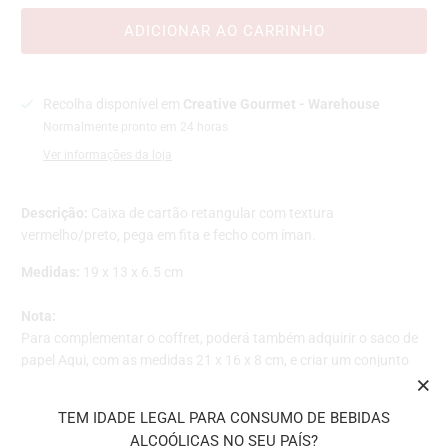
ADICIONAR AO CARRINHO
Recolha disponível em
Creative Gourmet - Warehouse
Normalmente pronto em 24 horas
Ver informações da loja
Descrição:
Caixa de cartão retangular com textura
vermelho/preto, pega em fita e fecho com íman.
Medidas:
19
x 13 x 6.5 cm
Nota:
Para complementar o coffret,
poderá também adquirir o saco de
papel
Aqui
, com as medidas 21 x 16 x 8 cm, e criar um conjunto
elegante.
TEM IDADE LEGAL PARA CONSUMO DE BEBIDAS
Ideal para tornar qualquer oferta mais sofisticada.
ALCOÓLICAS NO SEU PAÍS?