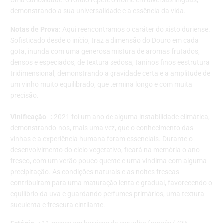
Uma curiosidade: o rótulo repete o nome em diversas línguas,
demonstrando a sua universalidade e a essência da vida.
Notas de Prova:
Aqui reencontramos o caráter do xisto duriense.
Sofisticado desde o início, traz a dimensão do Douro em cada
gota, inunda com uma generosa mistura de aromas frutados,
densos e especiados, de textura sedosa, taninos finos eestrutura
tridimensional, demonstrando a gravidade certa e a amplitude de
um vinho muito equilibrado, que termina longo e com muita
precisão.
Vinificação :
2021 foi um ano de alguma instabilidade climática,
demonstrando-nos, mais uma vez, que o conhecimento das
vinhas e a experiência humana foram essenciais. Durante o
desenvolvimento do ciclo vegetativo, ficará na memória o ano
fresco, com um verão pouco quente e uma vindima com alguma
precipitação. As condições naturais e as noites frescas
contribuíram para uma maturação lenta e gradual, favorecendo o
equilíbrio da uva e guardando perfumes primários, uma textura
suculenta e frescura cintilante.