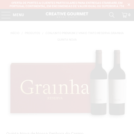
OFERTA DE PORTES A CLIENTES PARTICULARES PARA ENTREGAS STANDARD, EM
PORTUGAL CONTINENTAL, EM ENCOMENDAS DE VALOR IGUAL OU SUPERIOR A 75€
MENU
0
INÍCIO
/
PRODUTOS
/
CONJUNTO PREMIUM 2 VINHO TINTO RESERVA GRAINHA
QUINTA NOVA
Quinta Nova de Nossa Senhora do Carmo