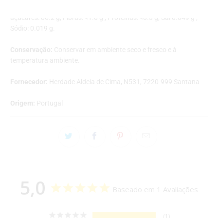
insaturados: <0.1 g ; Hidratos de Carbono: 87.0 g, dos quais
açúcares: 86.2 g; Fibras: <1.0 g ; Proteínas: <0.3 g; Sal 0.049 g ;
Sódio: 0.019 g.
Conservação:
Conservar em ambiente seco e fresco e à
temperatura ambiente.
Fornecedor:
Herdade Aldeia de Cima, N531, 7220-999 Santana
Origem:
Portugal
5,0
Baseado em 1 Avaliações
1