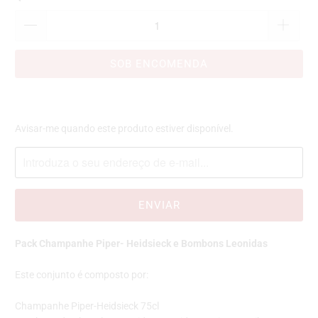
SOB ENCOMENDA
Por
Avisar-me quando este produto estiver disponível.
favor,
avise-
me
quando
{{
product
}}
Pack Champanhe Piper- Heidsieck e Bombons Leonidas
já
estiver
Este conjunto é composto por:
disponível
-
Champanhe Piper-Heidsieck 75cl
{{