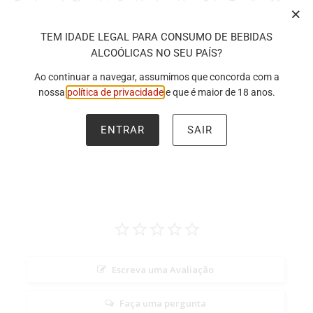
Bombons de Chocolate Sortidos Leonidas - Caixa Zanzibar 16 un.
url
Saco Oferta c/ Fita e Laço
}}:
TEM IDADE LEGAL PARA CONSUMO DE BEBIDAS
* IVA incluído.
ALCOÓLICAS NO SEU PAÍS?
Ao continuar a navegar, assumimos que concorda com a
**Para mais informações sobre a composição do Pack, por favor,
nossa
política de privacidade
e que é maior de 18 anos.
ver página individual do produto.
ENTRAR
SAIR
Escreva uma Avaliação
Faça uma pergunta