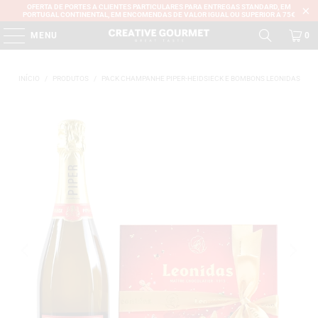
OFERTA DE PORTES A CLIENTES PARTICULARES PARA ENTREGAS STANDARD, EM
PORTUGAL CONTINENTAL, EM ENCOMENDAS DE VALOR IGUAL OU SUPERIOR A 75€
MENU
0
INÍCIO
/
PRODUTOS
/
PACK CHAMPANHE PIPER-HEIDSIECK E BOMBONS LEONIDAS