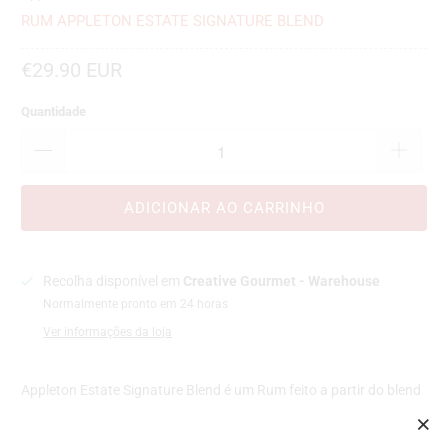
RUM APPLETON ESTATE SIGNATURE BLEND
€29.90 EUR
Quantidade
ADICIONAR AO CARRINHO
Recolha disponível em
Creative Gourmet - Warehouse
Normalmente pronto em 24 horas
Ver informações da loja
Appleton Estate Signature Blend é um Rum feito a partir do blend
de 15 diferentes tipos de Rum de diferentes idades e estilos,
com uma média de 4 anos de envelhecimento.