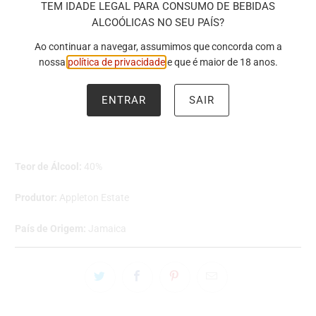
TEM IDADE LEGAL PARA CONSUMO DE BEBIDAS
Aparência
: Cores douradas e âmbar, com uma notável clareza e
ALCOÓLICAS NO SEU PAÍS?
brilho.
Ao continuar a navegar, assumimos que concorda com a
Sabor:
Uma complexidade equilibrada de notas cítricas, frutadas
nossa
política de privacidade
e que é maior de 18 anos.
e doces. Com uma nota subtil a casca de laranja, abacate seco e
pêssego fresco, com aromas muito leves de melaço e notas de
madeira.
ENTRAR
SAIR
Final de Boca:
Com um final tão sereno como o início.
Capacidade:
0,7L
Teor de Álcool:
40%
Produtor:
Appleton Estate
País de Origem:
Jamaica