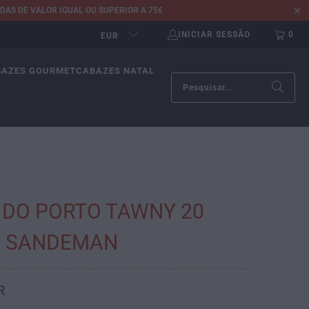
AS DE VALOR IGUAL OU SUPERIOR A 75€
INICIAR SESSÃO
0
EUR
BAZES GOURMET
CABAZES NATAL
 DO PORTO TAWNY 20
. SANDEMAN
R