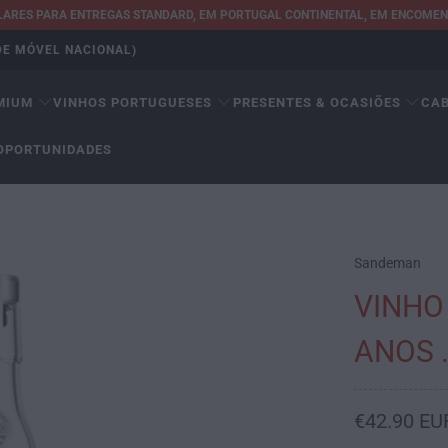
ULARES PARA ENTREGAS STANDARD, EM PORTUGAL CONTINENTAL, EM ENCOMEND
EDE MÓVEL NACIONAL)
MIUM
VINHOS PORTUGUESES
PRESENTES & OCASIÕES
CA
OPORTUNIDADES
Sandeman
VINHO
ANOS 
€42.90 EU