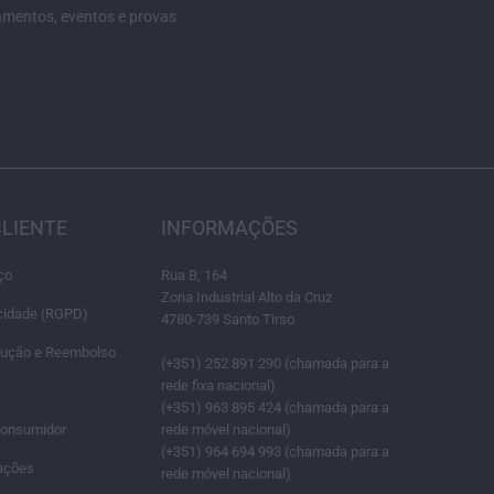
amentos, eventos e provas
CLIENTE
INFORMAÇÕES
ço
Rua B, 164
Zona Industrial Alto da Cruz
acidade (RGPD)
4780-739 Santo Tirso
olução e Reembolso
(+351) 252 891 290 (chamada para a
rede fixa nacional
)
(+351) 963 895 424 (chamada para a
Consumidor
rede móvel nacional)
(+351) 964 694 993 (chamada para a
ações
rede móvel nacional
)