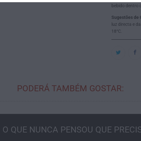
bebido dentro 
Sugestões de 
luz directa e 
18°C.
PODERÁ TAMBÉM GOSTAR:
 O QUE NUNCA PENSOU QUE PRECIS