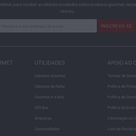
letter, para receber as últimas novidades sobre produtos gourmet, lanç
vínicas…
URMET
UTILIDADES
APOIO AO 
Cabazes Gourmet
Termos de Servi
Cabazes de Natal
Política de Priv
Gourmet in a Box
Política de Dev
Gift Box
Política de Envio
Empresas
Informação ao 
Oportunidades
Livro de Reclam