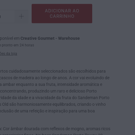
ADICIONAR AO
CARRINHO
sponível em
Creative Gourmet - Warehouse
 pronto em 24 horas
ões da loja
rtos cuidadosamente seleccionados são escolhidos para
cascos de madeira ao longo de anos. A cor vai evoluindo de
a ambar enquanto a sua fruta, intensidade aromática e
 concentrando, produzindo um raro e delicioso Porto
idade da idade e a vivacidade da fruta do Sandeman Porto
 Old são harmoniosamente equilibrados, criando o vinho
onclusão de uma refeição e inspiração para uma boa
a:
Cor âmbar dourada com reflexos de mogno, aromas ricos