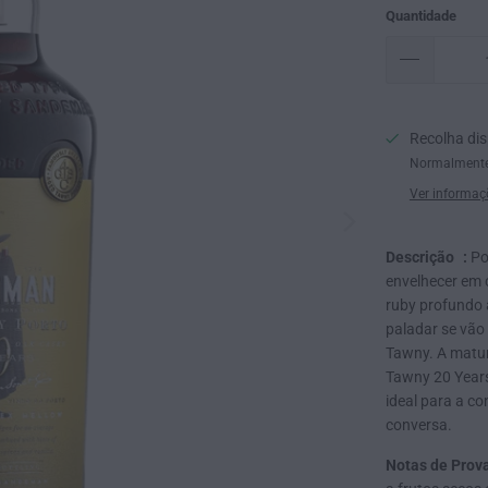
Quantidade
Recolha di
Normalmente
Ver informaç
Descrição :
Po
envelhecer em 
ruby profundo 
paladar se vão
Tawny. A matur
Tawny 20 Years
ideal para a c
conversa.
Notas de Prov